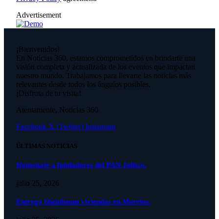
Advertisement
¡Bienvenidos!
En Noticias 360, estamos comprometidos en brindarte una
visión completa y actualizada de los eventos que impactan
nuestro mundo. Trabajamos para llevarte las noticias más
relevantes desde todos los ángulos posibles.
¡Disfruta de tu visita!
Atentamente, Noticias 360
Facebook
X (Twitter)
Instagram
ÚLTIMAS NOTICIAS
Homenaje a fundadores del PAN Jalisco.
julio 25, 2026
Entrega Sheinbaum viviendas en Morelos.