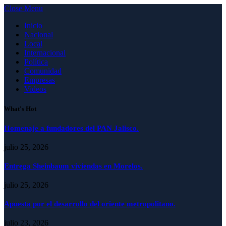
Close Menu
Inicio
Nacional
Local
Internacional
Política
Comunidad
Empresas
Videos
What's Hot
Homenaje a fundadores del PAN Jalisco.
julio 25, 2026
Entrega Sheinbaum viviendas en Morelos.
julio 25, 2026
Apuesta por el desarrollo del oriente metropolitano.
julio 23, 2026