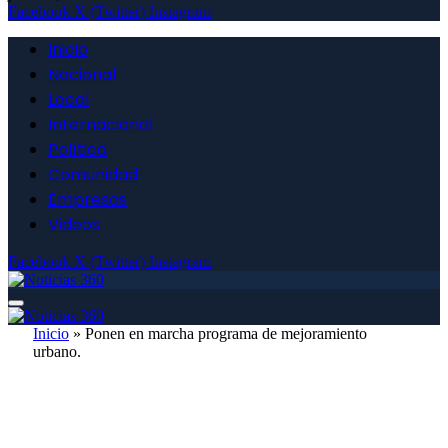
Facebook
X (Twitter)
Instagram
Inicio
Nacional
Local
Internacional
Política
Comunidad
Empresas
Videos
Facebook
X (Twitter)
Instagram
Inicio
»
Ponen en marcha programa de mejoramiento
urbano.