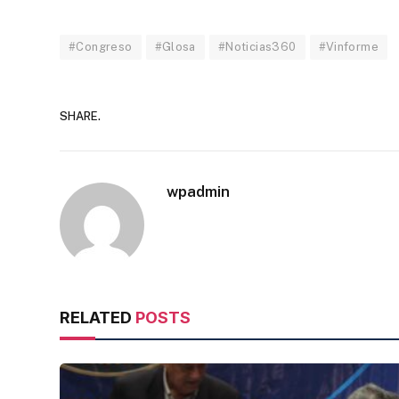
#Congreso
#Glosa
#Noticias360
#Vinforme
SHARE.
wpadmin
RELATED
POSTS