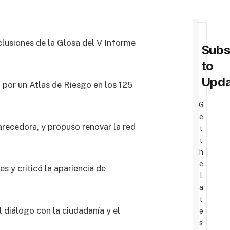
lusiones de la Glosa del V Informe
Subs
to
Upda
por un Atlas de Riesgo en los 125
G
e
ecedora, y propuso renovar la red
t
t
h
e
s y criticó la apariencia de
l
a
t
 diálogo con la ciudadanía y el
e
s