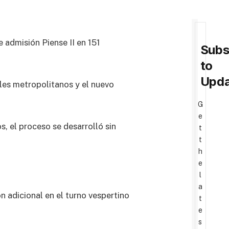
e admisión Piense II en 151
Subs
to
Upda
eles metropolitanos y el nuevo
G
e
s, el proceso se desarrolló sin
t
t
h
e
l
a
n adicional en el turno vespertino
t
e
s