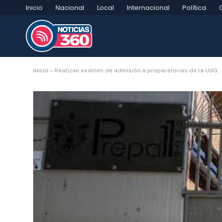
Inicio
Nacional
Local
Internacional
Política
Inicio
»
Realizan exámen de admisión a preparatorias de la UdG.