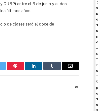
t
 CURP) entre el 3 de junio y el dos
s
los últimos años.
p
o
cio de clases será el doce de
rt
s
n
e
w
s
f
r
witter
Pinterest
LinkedIn
Tumblr
Email
o
m
S
Website
p
o
rt
s
S