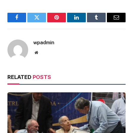
Facebook
Twitter
Pinterest
LinkedIn
Tumblr
Email
wpadmin
Website
RELATED
POSTS