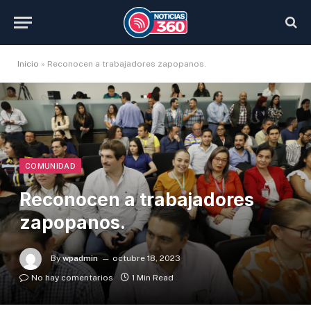
Inicio
»
Reconocen a trabajadores zapopanos.
COMUNIDAD
Reconocen a trabajadores
zapopanos.
By
wpadmin
octubre 18, 2023
No hay comentarios
1 Min Read