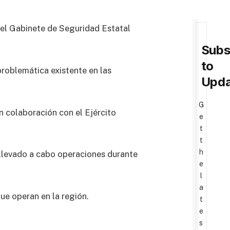
, el Gabinete de Seguridad Estatal
Subs
to
roblemática existente en las
Upda
G
n colaboración con el Ejército
e
t
t
h
 llevado a cabo operaciones durante
e
l
a
ue operan en la región.
t
e
s