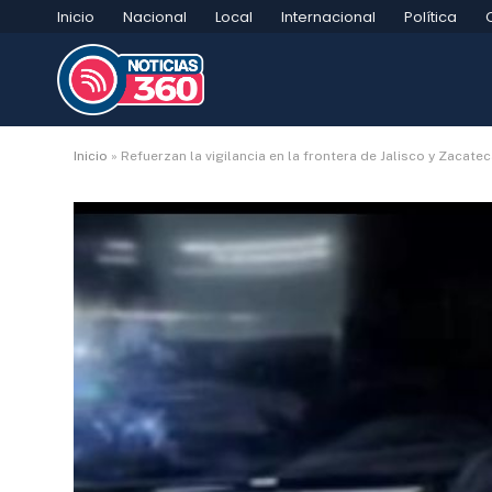
Inicio
Nacional
Local
Internacional
Política
Inicio
»
Refuerzan la vigilancia en la frontera de Jalisco y Zacatec