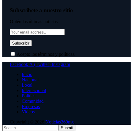
Subscríbete a nuestro sitio
Obtén las últimas noticias
Acepto los términos y políticas.
Facebook
X (Twitter)
Instagram
Inicio
Nacional
Local
Internacional
Política
Comunidad
Empresas
Videos
Copyright © 2026
Noticias360mx
.
Submit