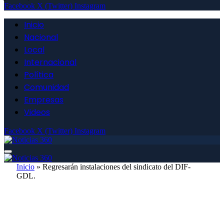
Facebook
X (Twitter)
Instagram
Inicio
Nacional
Local
Internacional
Política
Comunidad
Empresas
Videos
Facebook
X (Twitter)
Instagram
Inicio
»
Regresarán instalaciones del sindicato del DIF-
GDL.