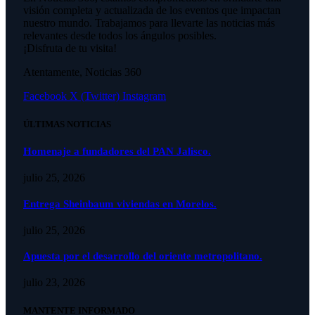
visión completa y actualizada de los eventos que impactan
nuestro mundo. Trabajamos para llevarte las noticias más
relevantes desde todos los ángulos posibles.
¡Disfruta de tu visita!
Atentamente, Noticias 360
Facebook
X (Twitter)
Instagram
ÚLTIMAS NOTICIAS
Homenaje a fundadores del PAN Jalisco.
julio 25, 2026
Entrega Sheinbaum viviendas en Morelos.
julio 25, 2026
Apuesta por el desarrollo del oriente metropolitano.
julio 23, 2026
MANTENTE INFORMADO