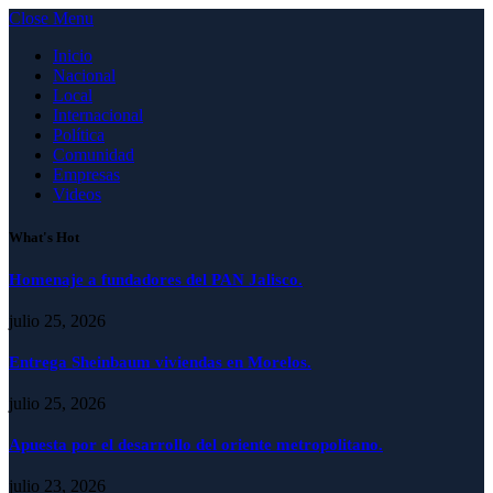
Close Menu
Inicio
Nacional
Local
Internacional
Política
Comunidad
Empresas
Videos
What's Hot
Homenaje a fundadores del PAN Jalisco.
julio 25, 2026
Entrega Sheinbaum viviendas en Morelos.
julio 25, 2026
Apuesta por el desarrollo del oriente metropolitano.
julio 23, 2026