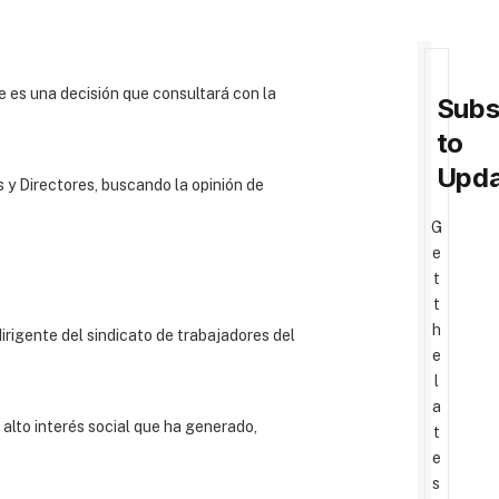
e es una decisión que consultará con la
Subs
to
Upda
s y Directores, buscando la opinión de
G
e
t
t
h
irigente del sindicato de trabajadores del
e
l
a
 alto interés social que ha generado,
t
e
s