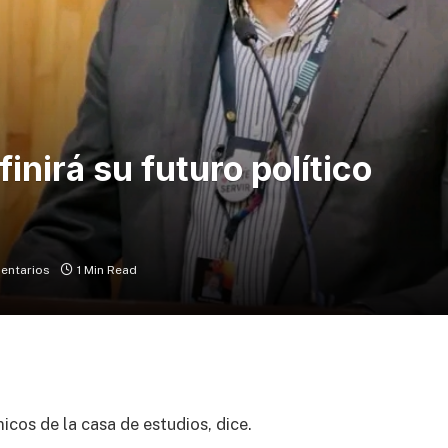
inirá su futuro político
entarios
1 Min Read
icos de la casa de estudios, dice.