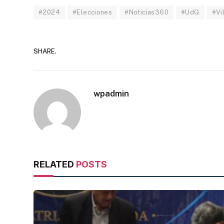
#2024
#Elecciones
#Noticias360
#UdG
#Vi
SHARE.
wpadmin
RELATED
POSTS