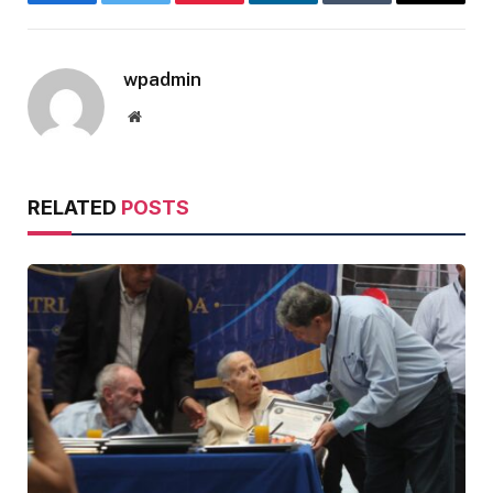
Facebook
Twitter
Pinterest
LinkedIn
Tumblr
Email
wpadmin
Website
RELATED
POSTS