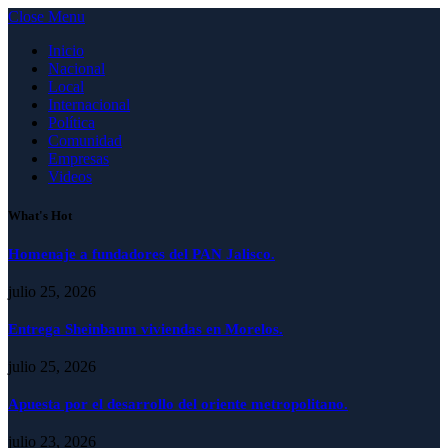
Close Menu
Inicio
Nacional
Local
Internacional
Política
Comunidad
Empresas
Videos
What's Hot
Homenaje a fundadores del PAN Jalisco.
julio 25, 2026
Entrega Sheinbaum viviendas en Morelos.
julio 25, 2026
Apuesta por el desarrollo del oriente metropolitano.
julio 23, 2026