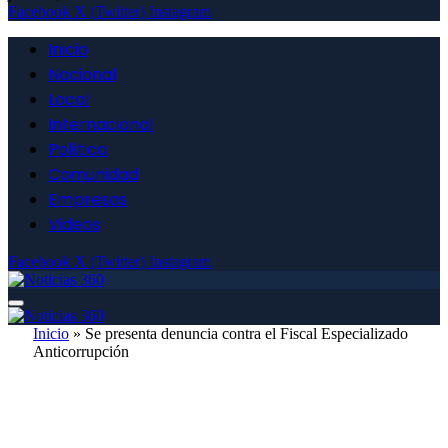
Facebook
X (Twitter)
Instagram
Inicio
Nacional
Local
Internacional
Política
Comunidad
Empresas
Videos
Facebook
X (Twitter)
Instagram
Inicio
»
Se presenta denuncia contra el Fiscal Especializado
Anticorrupción