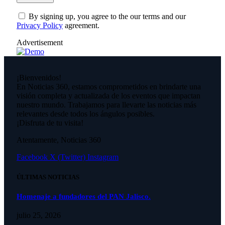
By signing up, you agree to the our terms and our
Privacy Policy
agreement.
Advertisement
¡Bienvenidos!
En Noticias 360, estamos comprometidos en brindarte una
visión completa y actualizada de los eventos que impactan
nuestro mundo. Trabajamos para llevarte las noticias más
relevantes desde todos los ángulos posibles.
¡Disfruta de tu visita!
Atentamente, Noticias 360
Facebook
X (Twitter)
Instagram
ÚLTIMAS NOTICIAS
Homenaje a fundadores del PAN Jalisco.
julio 25, 2026