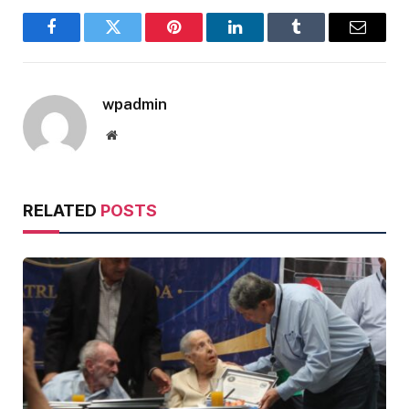
Facebook
Twitter
Pinterest
LinkedIn
Tumblr
Email
wpadmin
Website
RELATED
POSTS