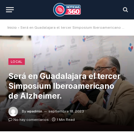
Inicio
»
Será en Guadalajara el tercer Simposium Iberoamericano de Alzheimer.
LOCAL
Será en Guadalajara el tercer
Simposium Iberoamericano
de Alzheimer.
By
wpadmin
septiembre 18, 2023
No hay comentarios
1 Min Read