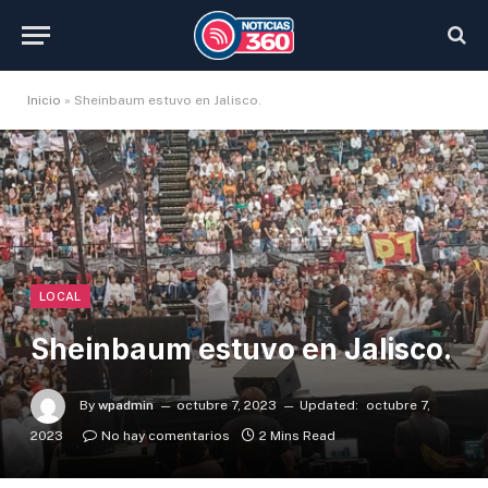
Inicio
»
Sheinbaum estuvo en Jalisco.
LOCAL
Sheinbaum estuvo en Jalisco.
By
wpadmin
octubre 7, 2023
Updated:
octubre 7,
2023
No hay comentarios
2 Mins Read