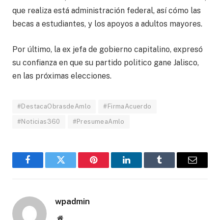
que realiza está administración federal, así cómo las
becas a estudiantes, y los apoyos a adultos mayores.
Por último, la ex jefa de gobierno capitalino, expresó
su confianza en que su partido politico gane Jalisco,
en las próximas elecciones.
#DestacaObrasdeAmlo
#FirmaAcuerdo
#Noticias360
#PresumeaAmlo
Facebook
Twitter
Pinterest
LinkedIn
Tumblr
Email
wpadmin
Website