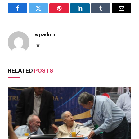
Facebook
Twitter
Pinterest
LinkedIn
Tumblr
Email
wpadmin
Website
RELATED
POSTS