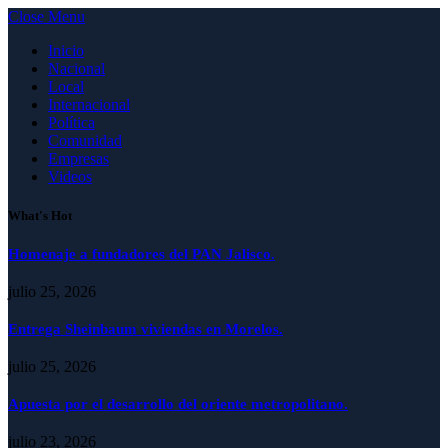
Close Menu
Inicio
Nacional
Local
Internacional
Política
Comunidad
Empresas
Videos
What's Hot
Homenaje a fundadores del PAN Jalisco.
julio 25, 2026
Entrega Sheinbaum viviendas en Morelos.
julio 25, 2026
Apuesta por el desarrollo del oriente metropolitano.
julio 23, 2026