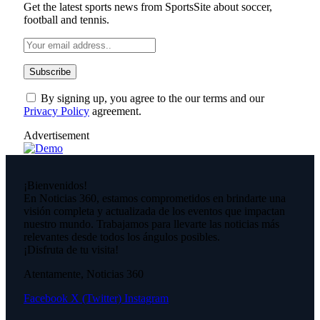
Get the latest sports news from SportsSite about soccer,
football and tennis.
By signing up, you agree to the our terms and our
Privacy Policy
agreement.
Advertisement
¡Bienvenidos!
En Noticias 360, estamos comprometidos en brindarte una
visión completa y actualizada de los eventos que impactan
nuestro mundo. Trabajamos para llevarte las noticias más
relevantes desde todos los ángulos posibles.
¡Disfruta de tu visita!
Atentamente, Noticias 360
Facebook
X (Twitter)
Instagram