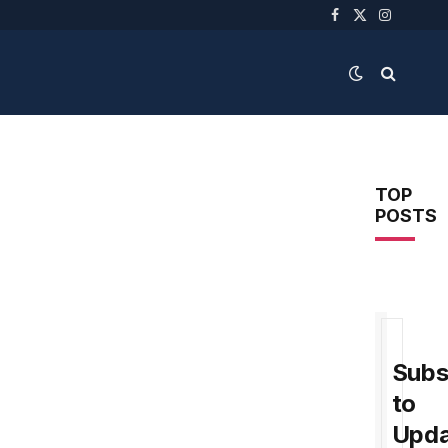
Facebook
X
Instagra
(Twitter)
TOP
POSTS
Subs
to
Upda