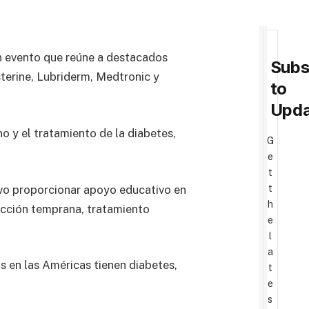
un evento que reúne a destacados
Subs
sterine, Lubriderm, Medtronic y
to
Upda
o y el tratamiento de la diabetes,
G
e
t
ivo proporcionar apoyo educativo en
t
h
tección temprana, tratamiento
e
l
a
 en las Américas tienen diabetes,
t
e
s