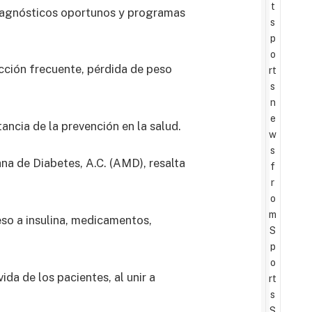
t
diagnósticos oportunos y programas
s
p
o
cción frecuente, pérdida de peso
rt
s
n
e
ancia de la prevención en la salud.
w
s
ana de Diabetes, A.C. (AMD), resalta
f
r
o
m
eso a insulina, medicamentos,
S
p
o
da de los pacientes, al unir a
rt
s
S