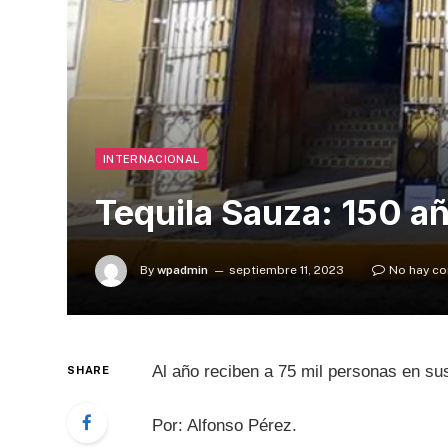
INTERNACIONAL
Tequila Sauza: 150 añ
By
wpadmin
septiembre 11, 2023
No hay co
Al año reciben a 75 mil personas en s
SHARE
Por: Alfonso Pérez.