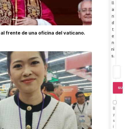
ll
a
n
d
t
al frente de una oficina del vaticano.
e
n
ni
s.
B
y
s
i