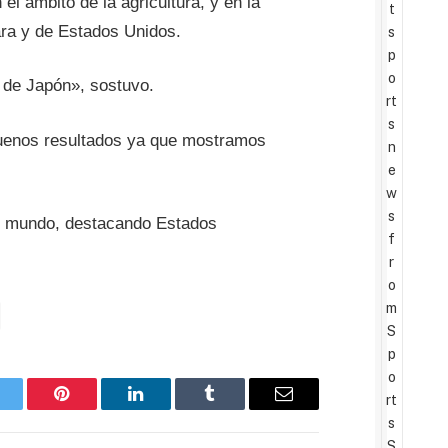
l ámbito de la agricultura, y en la
t
ara y de Estados Unidos.
s
p
o
 de Japón», sostuvo.
rt
s
 buenos resultados ya que mostramos
n
e
w
s
 del mundo, destacando Estados
f
r
o
m
S
p
o
rt
witter
Pinterest
LinkedIn
Tumblr
Email
s
S