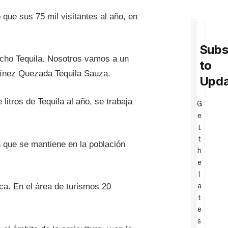
que sus 75 mil visitantes al año, en
Subs
ucho Tequila. Nosotros vamos a un
to
tínez Quezada Tequila Sauza.
Upda
itros de Tequila al año, se trabaja
G
e
t
t
 que se mantiene en la población
h
e
l
a
ca. En el área de turismos 20
t
e
s