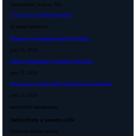
Atentamente, Noticias 360
Facebook
X (Twitter)
Instagram
ÚLTIMAS NOTICIAS
Homenaje a fundadores del PAN Jalisco.
julio 25, 2026
Entrega Sheinbaum viviendas en Morelos.
julio 25, 2026
Apuesta por el desarrollo del oriente metropolitano.
julio 23, 2026
MANTENTE INFORMADO
Subscríbete a nuestro sitio
Obtén las últimas noticias