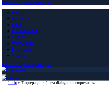
Facebook
X (Twitter)
Instagram
Inicio
Nacional
Local
Internacional
Política
Comunidad
Empresas
Videos
Facebook
X (Twitter)
Instagram
Inicio
»
Tlaquepaque refuerza diálogo con empresarios.