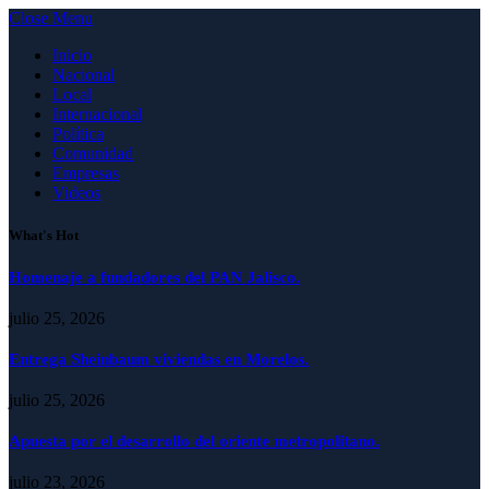
Close Menu
Inicio
Nacional
Local
Internacional
Política
Comunidad
Empresas
Videos
What's Hot
Homenaje a fundadores del PAN Jalisco.
julio 25, 2026
Entrega Sheinbaum viviendas en Morelos.
julio 25, 2026
Apuesta por el desarrollo del oriente metropolitano.
julio 23, 2026