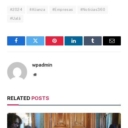
#2024
#Alianza
#Empresas
#Noticias360
#Ualá
Facebook
Twitter
Pinterest
LinkedIn
Tumblr
Email
wpadmin
Website
RELATED
POSTS