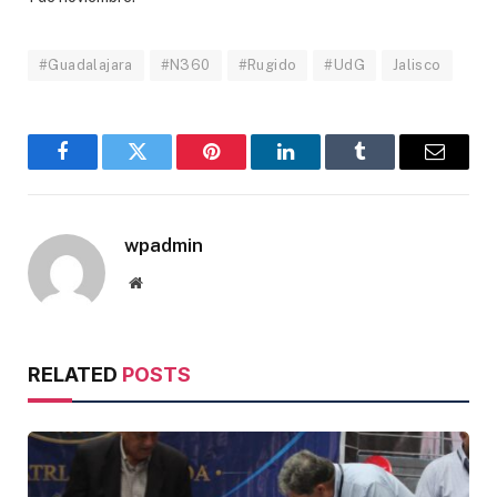
#Guadalajara
#N360
#Rugido
#UdG
Jalisco
Facebook
Twitter
Pinterest
LinkedIn
Tumblr
Email
wpadmin
Website
RELATED
POSTS