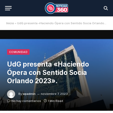
Inicio
»
UdG presenta «Haciendo Ópera con Sentido Socia Orlando 2023».
COMUNIDAD
UdG presenta «Haciendo
Ópera con Sentido Socia
Orlando 2023».
By
wpadmin
noviembre 7, 2023
No hay comentarios
1 Min Read