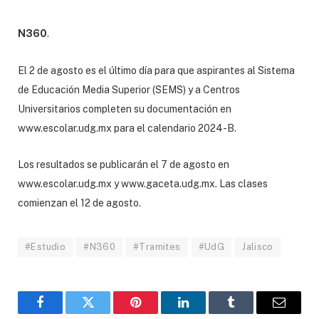
N360
.
El 2 de agosto es el último día para que aspirantes al Sistema
de Educación Media Superior (SEMS) y a Centros
Universitarios completen su documentación en
www.escolar.udg.mx para el calendario 2024-B.
Los resultados se publicarán el 7 de agosto en
www.escolar.udg.mx y www.gaceta.udg.mx. Las clases
comienzan el 12 de agosto.
#Estudio
#N360
#Tramites
#UdG
Jalisco
Facebook
Twitter
Pinterest
LinkedIn
Tumblr
Email