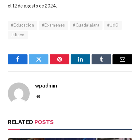
el 12 de agosto de 2024.
#Educacion
#Examenes
#Guadalajara
#UdG
Jalisco
Facebook
Twitter
Pinterest
LinkedIn
Tumblr
Email
wpadmin
Website
RELATED
POSTS