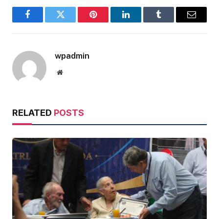
Facebook
Twitter
Pinterest
LinkedIn
Tumblr
Email
wpadmin
Website
RELATED
POSTS