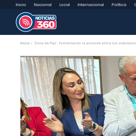
Inicio
Nacional
Local
Internacional
Política
Inicio
»
‘Zona de Paz’: fomentando la armonía entre los individuo