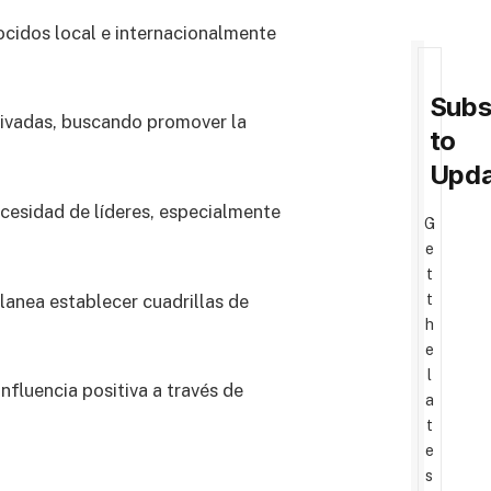
ocidos local e internacionalmente
Subs
privadas, buscando promover la
to
Upda
esidad de líderes, especialmente
G
e
t
anea establecer cuadrillas de
t
h
e
l
nfluencia positiva a través de
a
t
e
s