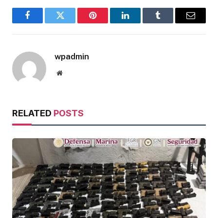
Facebook
Twitter
Pinterest
LinkedIn
Tumblr
Email
wpadmin
Website
RELATED
POSTS