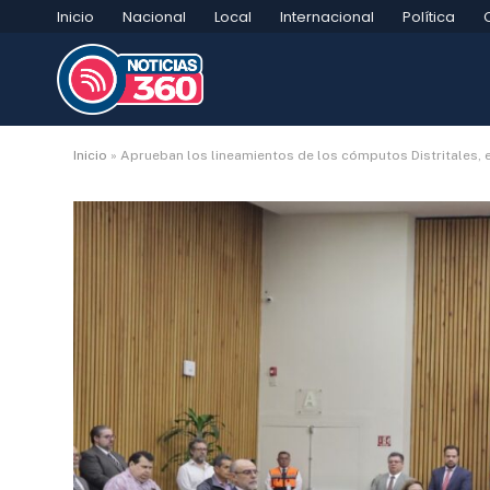
Inicio
Nacional
Local
Internacional
Política
Inicio
»
Aprueban los lineamientos de los cómputos Distritales, e