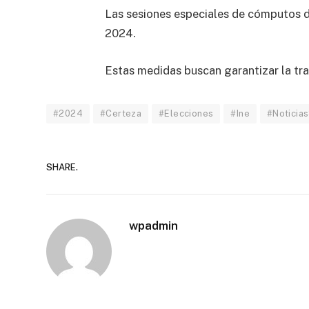
Las sesiones especiales de cómputos dis
2024.
Estas medidas buscan garantizar la tran
#2024
#Certeza
#Elecciones
#Ine
#Noticia
SHARE.
wpadmin