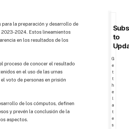
 para la preparación y desarrollo de
Subs
al 2023-2024. Estos lineamientos
to
rencia en los resultados de los
Upda
G
el proceso de conocer el resultado
e
tenidos en el uso de las urnas
t
t
 el voto de personas en prisión
h
e
l
esarrollo de los cómputos, definen
a
esos y prevén la conclusión de la
t
e
ros aspectos.
s