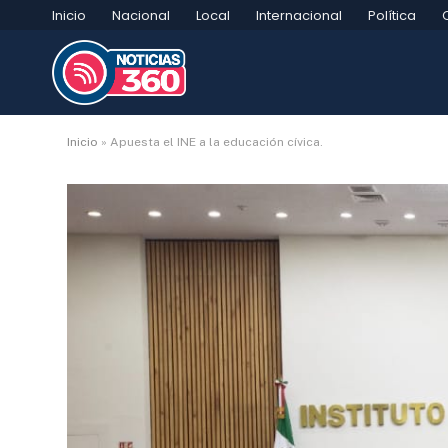
Inicio
Nacional
Local
Internacional
Política
Inicio
»
Apuesta el INE a la educación cívica.