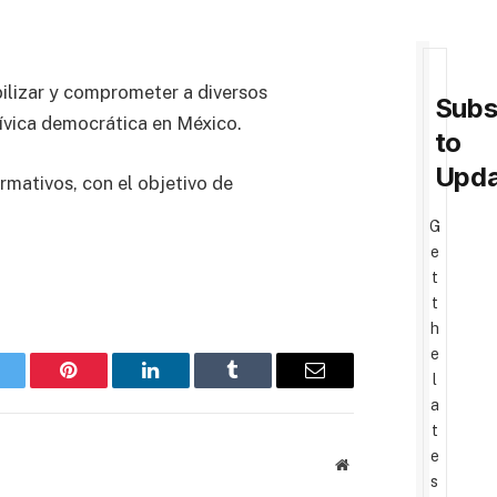
bilizar y comprometer a diversos
Subs
cívica democrática en México.
to
Upda
rmativos, con el objetivo de
G
e
t
t
h
e
l
witter
Pinterest
LinkedIn
Tumblr
Email
a
t
e
Website
s