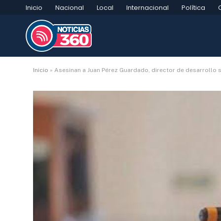
Inicio
Nacional
Local
Internacional
Política
Inicio
»
Asesinan a Juan Pérez Guardado, director de desarrollo s