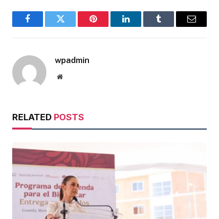
Facebook
Twitter
Pinterest
LinkedIn
Tumblr
Email
wpadmin
Website
RELATED
POSTS