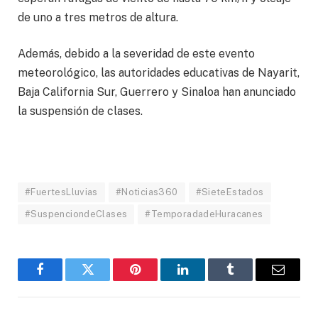
de uno a tres metros de altura.
Además, debido a la severidad de este evento
meteorológico, las autoridades educativas de Nayarit,
Baja California Sur, Guerrero y Sinaloa han anunciado
la suspensión de clases.
#FuertesLluvias
#Noticias360
#SieteEstados
#SuspenciondeClases
#TemporadadeHuracanes
Facebook
Twitter
Pinterest
LinkedIn
Tumblr
Email