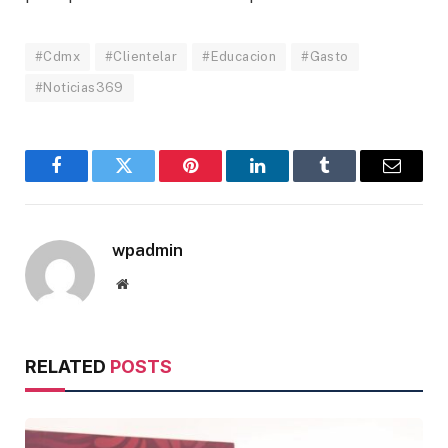
#Cdmx
#Clientelar
#Educacion
#Gasto
#Noticias369
Facebook
Twitter
Pinterest
LinkedIn
Tumblr
Email
wpadmin
Website
RELATED
POSTS