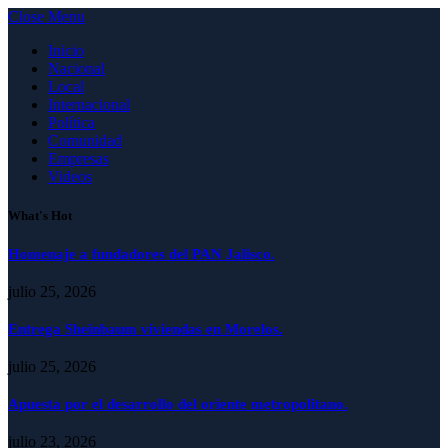
Close Menu
Inicio
Nacional
Local
Internacional
Política
Comunidad
Empresas
Videos
What's Hot
Homenaje a fundadores del PAN Jalisco.
julio 25, 2026
Entrega Sheinbaum viviendas en Morelos.
julio 25, 2026
Apuesta por el desarrollo del oriente metropolitano.
julio 23, 2026