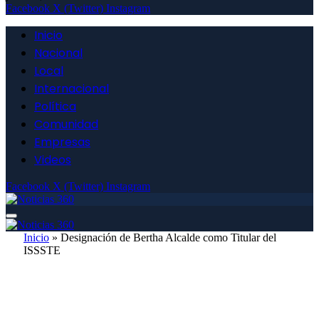
Facebook
X (Twitter)
Instagram
Inicio
Nacional
Local
Internacional
Política
Comunidad
Empresas
Videos
Facebook
X (Twitter)
Instagram
Inicio
»
Designación de Bertha Alcalde como Titular del
ISSSTE