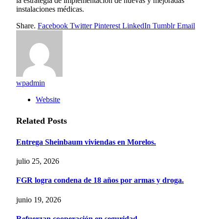
la estrategia de implementación de nuevas y mejoradas
instalaciones médicas.
Share.
Facebook
Twitter
Pinterest
LinkedIn
Tumblr
Email
wpadmin
Website
Related
Posts
Entrega Sheinbaum viviendas en Morelos.
julio 25, 2026
FGR logra condena de 18 años por armas y droga.
junio 19, 2026
Refuerzan cooperación en seguridad.