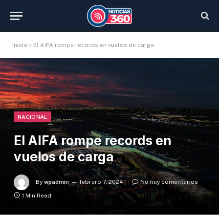
Inicio
»
El AIFA rompe records en vuelos de carga
NACIONAL
El AIFA rompe records en
vuelos de carga
By
wpadmin
febrero 7, 2024
No hay comentarios
1 Min Read