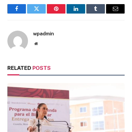
Facebook
Twitter
Pinterest
LinkedIn
Tumblr
Email
wpadmin
Website
RELATED
POSTS