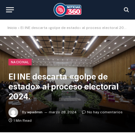
Inicio
»
El INE descarta «golpe de estado» al proceso electoral 2024.
NACIONAL
El INE descarta «golpe de
estado» al proceso electoral
2024.
By
wpadmin
marzo 28, 2024
No hay comentarios
1 Min Read