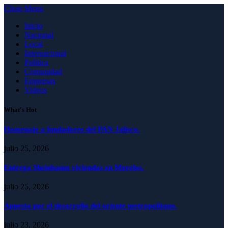
Close Menu
Inicio
Nacional
Local
Internacional
Política
Comunidad
Empresas
Videos
What's Hot
Homenaje a fundadores del PAN Jalisco.
julio 25, 2026
Entrega Sheinbaum viviendas en Morelos.
julio 25, 2026
Apuesta por el desarrollo del oriente metropolitano.
julio 23, 2026