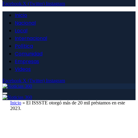
Facebook
X (Twitter)
Instagram
Inicio
Nacional
Local
Internacional
Política
Comunidad
Empresas
Videos
Facebook
X (Twitter)
Instagram
Inicio
»
El ISSSTE otorgó más de 20 mil préstamos en este
2023.