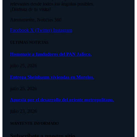
relevantes desde todos los ángulos posibles.
¡Disfruta de tu visita!
Atentamente, Noticias 360
Facebook
X (Twitter)
Instagram
ÚLTIMAS NOTICIAS
Homenaje a fundadores del PAN Jalisco.
julio 25, 2026
Entrega Sheinbaum viviendas en Morelos.
julio 25, 2026
Apuesta por el desarrollo del oriente metropolitano.
julio 23, 2026
MANTENTE INFORMADO
Subscríbete a nuestro sitio