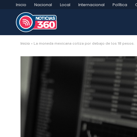
Inicio
Nacional
Local
Internacional
Política
Inicio
»
La moneda mexicana cotiza por debajo de los 18 pesos.