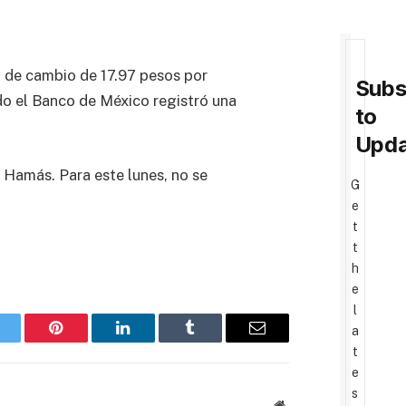
a de cambio de 17.97 pesos por
Subs
ndo el Banco de México registró una
to
Upda
a Hamás. Para este lunes, no se
G
e
t
t
h
e
l
a
witter
Pinterest
LinkedIn
Tumblr
Email
t
e
s
Website