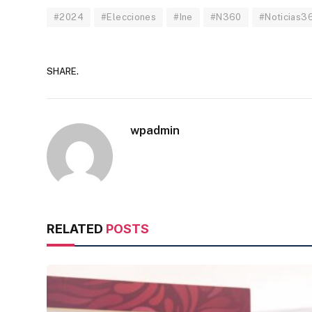
#2024
#Elecciones
#Ine
#N360
#Noticias3
SHARE.
wpadmin
RELATED
POSTS