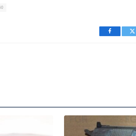
60
Facebook
T