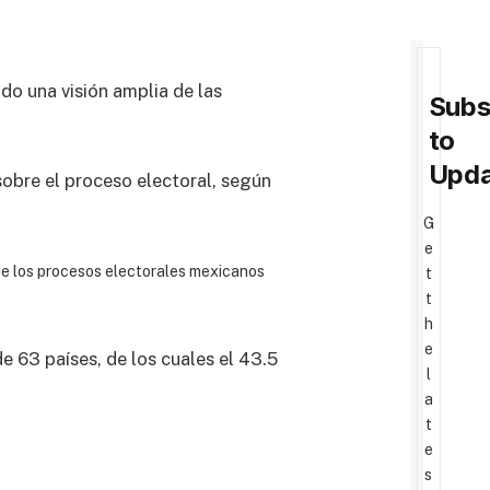
ndo una visión amplia de las
Subs
to
Upda
obre el proceso electoral, según
G
e
de los procesos electorales mexicanos
t
t
h
e
e 63 países, de los cuales el 43.5
l
a
t
e
s