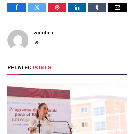
Facebook
Twitter
Pinterest
LinkedIn
Tumblr
Email
wpadmin
Website
RELATED
POSTS