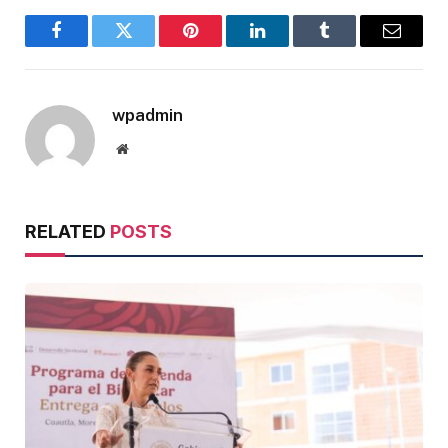
Facebook
Twitter
Pinterest
LinkedIn
Tumblr
Email
wpadmin
Website
RELATED
POSTS