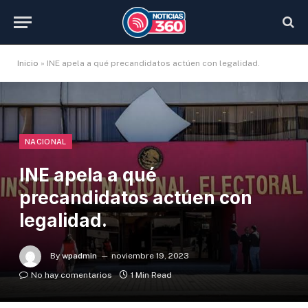
Inicio
»
INE apela a qué precandidatos actúen con legalidad.
NACIONAL
INE apela a qué
precandidatos actúen con
legalidad.
By
wpadmin
noviembre 19, 2023
No hay comentarios
1 Min Read