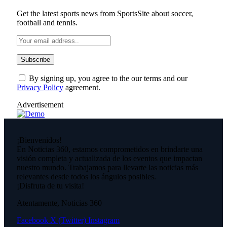
Get the latest sports news from SportsSite about soccer,
football and tennis.
By signing up, you agree to the our terms and our
Privacy Policy
agreement.
Advertisement
¡Bienvenidos!
En Noticias 360, estamos comprometidos en brindarte una
visión completa y actualizada de los eventos que impactan
nuestro mundo. Trabajamos para llevarte las noticias más
relevantes desde todos los ángulos posibles.
¡Disfruta de tu visita!
Atentamente, Noticias 360
Facebook
X (Twitter)
Instagram