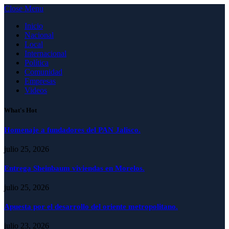
Close Menu
Inicio
Nacional
Local
Internacional
Política
Comunidad
Empresas
Videos
What's Hot
Homenaje a fundadores del PAN Jalisco.
julio 25, 2026
Entrega Sheinbaum viviendas en Morelos.
julio 25, 2026
Apuesta por el desarrollo del oriente metropolitano.
julio 23, 2026