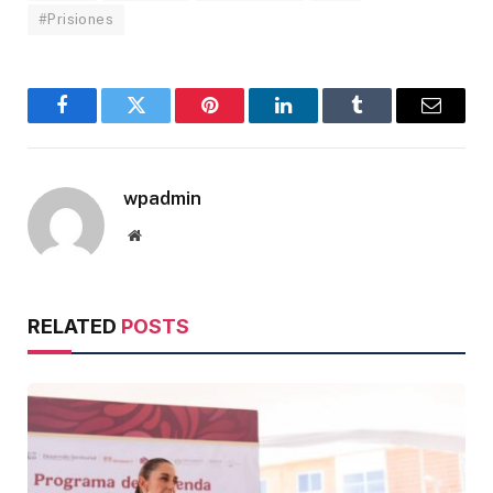
#Prisiones
Facebook
Twitter
Pinterest
LinkedIn
Tumblr
Email
wpadmin
Website
RELATED
POSTS