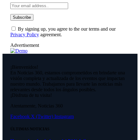
By signing up, you agree to the our terms and our
Privacy Policy
agreement.
Advertisement
¡Bienvenidos!
En Noticias 360, estamos comprometidos en brindarte una
visión completa y actualizada de los eventos que impactan
nuestro mundo. Trabajamos para llevarte las noticias más
relevantes desde todos los ángulos posibles.
¡Disfruta de tu visita!
Atentamente, Noticias 360
Facebook
X (Twitter)
Instagram
ÚLTIMAS NOTICIAS