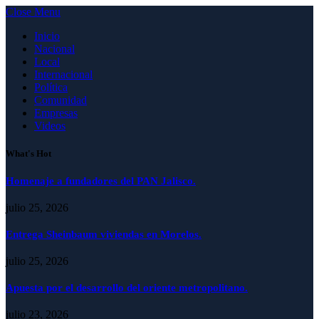
Close Menu
Inicio
Nacional
Local
Internacional
Política
Comunidad
Empresas
Videos
What's Hot
Homenaje a fundadores del PAN Jalisco.
julio 25, 2026
Entrega Sheinbaum viviendas en Morelos.
julio 25, 2026
Apuesta por el desarrollo del oriente metropolitano.
julio 23, 2026