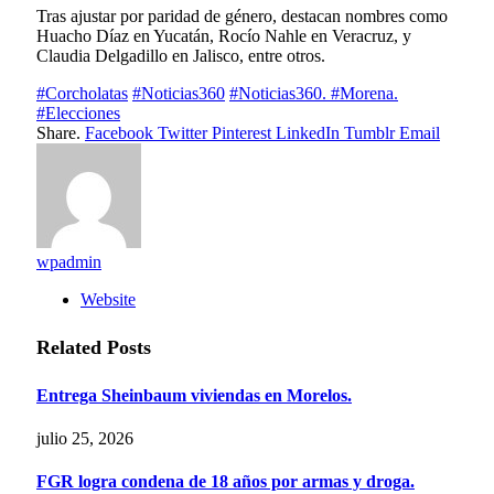
Tras ajustar por paridad de género, destacan nombres como
Huacho Díaz en Yucatán, Rocío Nahle en Veracruz, y
Claudia Delgadillo en Jalisco, entre otros.
#Corcholatas
#Noticias360
#Noticias360. #Morena.
#Elecciones
Share.
Facebook
Twitter
Pinterest
LinkedIn
Tumblr
Email
wpadmin
Website
Related
Posts
Entrega Sheinbaum viviendas en Morelos.
julio 25, 2026
FGR logra condena de 18 años por armas y droga.