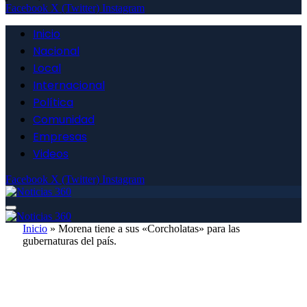
Facebook
X (Twitter)
Instagram
Inicio
Nacional
Local
Internacional
Política
Comunidad
Empresas
Videos
Facebook
X (Twitter)
Instagram
Inicio
»
Morena tiene a sus «Corcholatas» para las
gubernaturas del país.