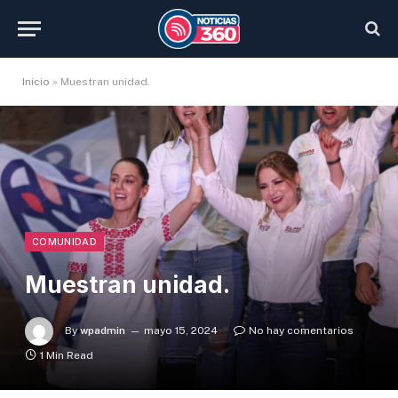
Inicio
»
Muestran unidad.
COMUNIDAD
Muestran unidad.
By
wpadmin
mayo 15, 2024
No hay comentarios
1 Min Read