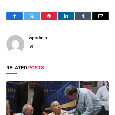
Facebook
Twitter
Pinterest
LinkedIn
Tumblr
Email
wpadmin
Website
RELATED
POSTS