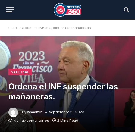
Inicio
»
Ordena el INE suspender las mañaneras.
NACIONAL
Ordena el INE suspender las
mañaneras.
By
wpadmin
septiembre 21, 2023
No hay comentarios
2 Mins Read