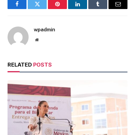
Facebook
Twitter
Pinterest
LinkedIn
Tumblr
Email
wpadmin
Website
RELATED
POSTS