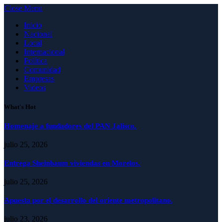
Close Menu
Inicio
Nacional
Local
Internacional
Política
Comunidad
Empresas
Videos
What's Hot
Homenaje a fundadores del PAN Jalisco.
julio 25, 2026
Entrega Sheinbaum viviendas en Morelos.
julio 25, 2026
Apuesta por el desarrollo del oriente metropolitano.
julio 23, 2026