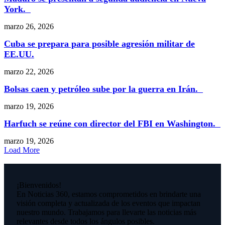
York.
marzo 26, 2026
Cuba se prepara para posible agresión militar de
EE.UU.
marzo 22, 2026
Bolsas caen y petróleo sube por la guerra en Irán.
marzo 19, 2026
Harfuch se reúne con director del FBI en Washington.
marzo 19, 2026
Load More
¡Bienvenidos!
En Noticias 360, estamos comprometidos en brindarte una
visión completa y actualizada de los eventos que impactan
nuestro mundo. Trabajamos para llevarte las noticias más
relevantes desde todos los ángulos posibles.