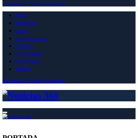
Facebook
X (Twitter)
Instagram
Inicio
Nacional
Local
Internacional
Política
Comunidad
Empresas
Videos
Facebook
X (Twitter)
Instagram
PORTADA