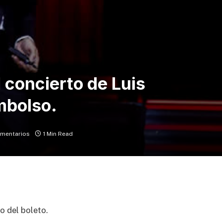
l concierto de Luis
mbolso.
omentarios
1 Min Read
to del boleto.