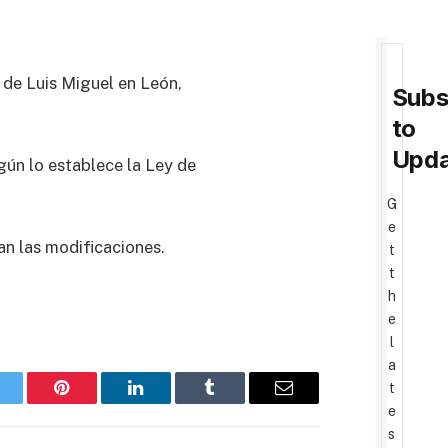
 de Luis Miguel en León,
Subs
to
Upda
gún lo establece la Ley de
G
e
an las modificaciones.
t
t
h
e
l
a
t
witter
Pinterest
LinkedIn
Tumblr
Email
e
s