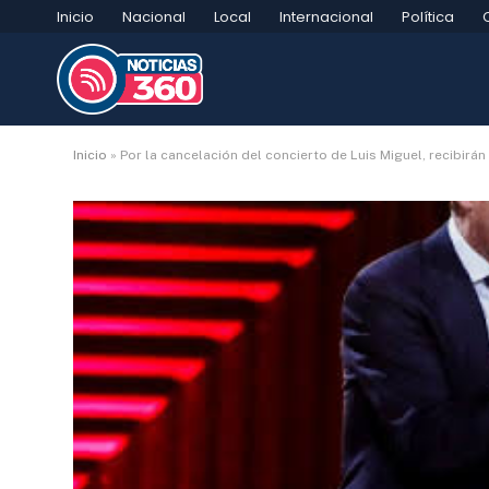
Inicio
Nacional
Local
Internacional
Política
Inicio
»
Por la cancelación del concierto de Luis Miguel, recibirá