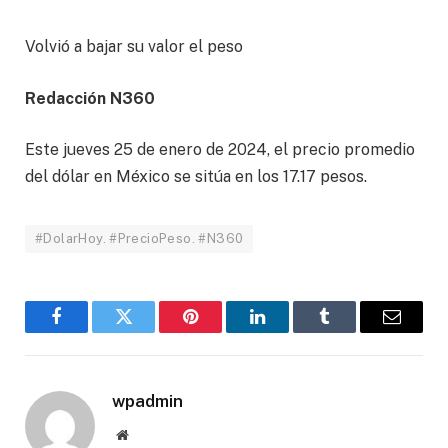
Volvió a bajar su valor el peso
Redacción N360
Este jueves 25 de enero de 2024, el precio promedio
del dólar en México se sitúa en los 17.17 pesos.
#DolarHoy. #PrecioPeso. #N360
Facebook
Twitter
Pinterest
LinkedIn
Tumblr
Email
wpadmin
Website