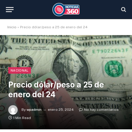
Inicio
»
Precio dólar/peso a 25 de enero del 24
NACIONAL
Precio dólar/peso a 25 de
enero del 24
By
wpadmin
enero 25, 2024
No hay comentarios
1 Min Read