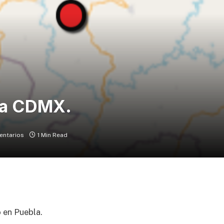
 la CDMX.
entarios
1 Min Read
 en Puebla.