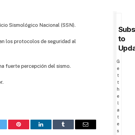
vicio Sismológico Nacional (SSN).
Subs
to
ran los protocolos de seguridad al
Upda
G
na fuerte percepción del sismo.
e
t
r.
t
h
e
l
a
t
e
witter
Pinterest
LinkedIn
Tumblr
Email
s