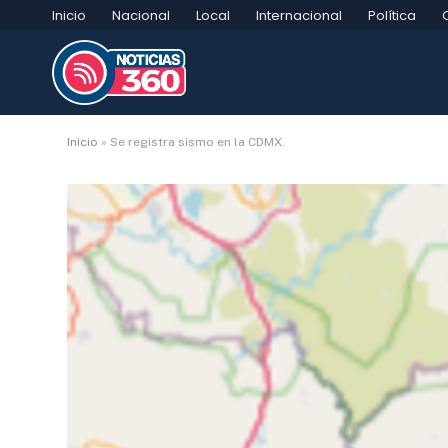
Inicio
Nacional
Local
Internacional
Política
Inicio
»
Se registra sismo en la CDMX.