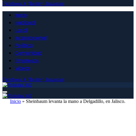
Facebook
X (Twitter)
Instagram
Inicio
Nacional
Local
Internacional
Política
Comunidad
Empresas
Videos
Facebook
X (Twitter)
Instagram
Inicio
»
Sheinbaum levanta la mano a Delgadillo, en Jalisco.