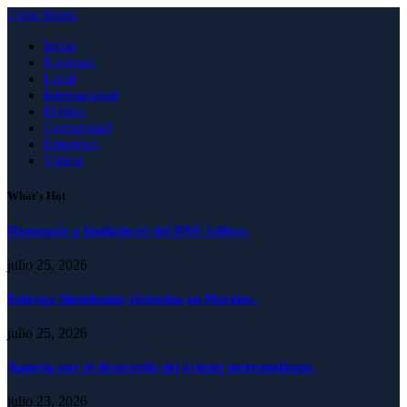
Close Menu
Inicio
Nacional
Local
Internacional
Política
Comunidad
Empresas
Videos
What's Hot
Homenaje a fundadores del PAN Jalisco.
julio 25, 2026
Entrega Sheinbaum viviendas en Morelos.
julio 25, 2026
Apuesta por el desarrollo del oriente metropolitano.
julio 23, 2026