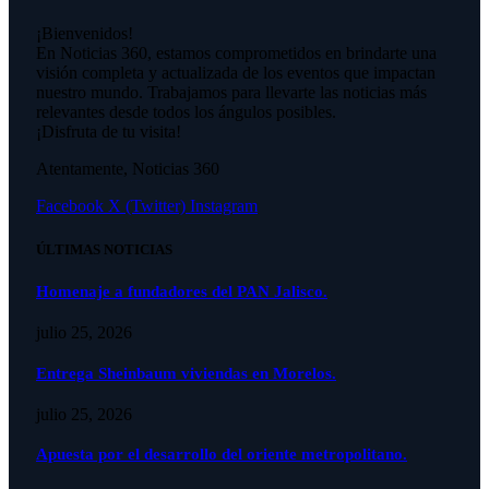
¡Bienvenidos!
En Noticias 360, estamos comprometidos en brindarte una
visión completa y actualizada de los eventos que impactan
nuestro mundo. Trabajamos para llevarte las noticias más
relevantes desde todos los ángulos posibles.
¡Disfruta de tu visita!
Atentamente, Noticias 360
Facebook
X (Twitter)
Instagram
ÚLTIMAS NOTICIAS
Homenaje a fundadores del PAN Jalisco.
julio 25, 2026
Entrega Sheinbaum viviendas en Morelos.
julio 25, 2026
Apuesta por el desarrollo del oriente metropolitano.